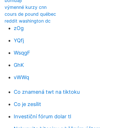
bombaji
výmenné kurzy cnn
cours de pound québec
reddit washington dc
zOg
YQfj
WsqgF
GhK
vWWq
Co znamená twt na tiktoku
Co je zesílit
Investiční fórum dolar tl