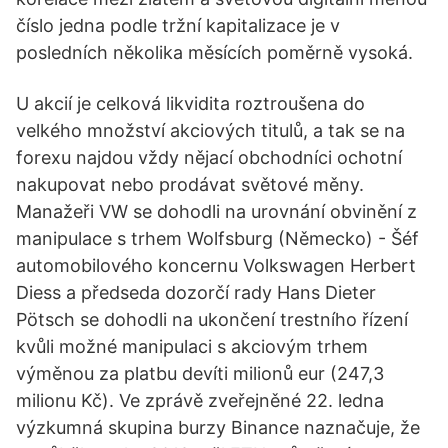
číslo jedna podle tržní kapitalizace je v
posledních několika měsících poměrně vysoká.
U akcií je celková likvidita roztroušena do
velkého množství akciových titulů, a tak se na
forexu najdou vždy nějací obchodníci ochotní
nakupovat nebo prodávat světové měny.
Manažeři VW se dohodli na urovnání obvinění z
manipulace s trhem Wolfsburg (Německo) - Šéf
automobilového koncernu Volkswagen Herbert
Diess a předseda dozorčí rady Hans Dieter
Pötsch se dohodli na ukončení trestního řízení
kvůli možné manipulaci s akciovým trhem
výměnou za platbu devíti milionů eur (247,3
milionu Kč). Ve zprávě zveřejněné 22. ledna
výzkumná skupina burzy Binance naznačuje, že