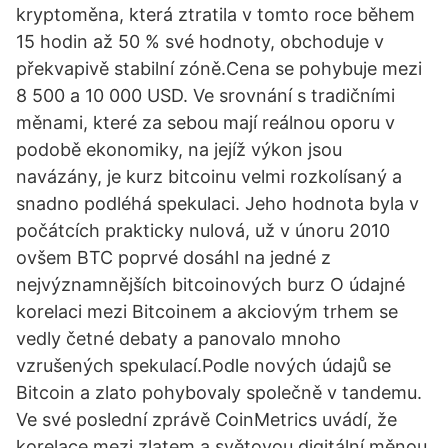
kryptoměna, která ztratila v tomto roce během
15 hodin až 50 % své hodnoty, obchoduje v
překvapivě stabilní zóně.Cena se pohybuje mezi
8 500 a 10 000 USD. Ve srovnání s tradičními
měnami, které za sebou mají reálnou oporu v
podobě ekonomiky, na jejíž výkon jsou
navázány, je kurz bitcoinu velmi rozkolísaný a
snadno podléhá spekulaci. Jeho hodnota byla v
počátcích prakticky nulová, už v únoru 2010
ovšem BTC poprvé dosáhl na jedné z
nejvýznamnějších bitcoinových burz O údajné
korelaci mezi Bitcoinem a akciovým trhem se
vedly četné debaty a panovalo mnoho
vzrušených spekulací.Podle nových údajů se
Bitcoin a zlato pohybovaly společně v tandemu.
Ve své poslední zprávě CoinMetrics uvádí, že
korelace mezi zlatem a světovou digitální měnou