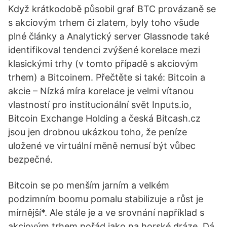
Když krátkodobě působil graf BTC provázaně se
s akciovým trhem či zlatem, byly toho všude
plné články a Analytický server Glassnode také
identifikoval tendenci zvýšené korelace mezi
klasickými trhy (v tomto případě s akciovým
trhem) a Bitcoinem. Přečtěte si také: Bitcoin a
akcie – Nízká míra korelace je velmi vítanou
vlastností pro institucionální svět Inputs.io,
Bitcoin Exchange Holding a česká Bitcash.cz
jsou jen drobnou ukázkou toho, že peníze
uložené ve virtuální měně nemusí být vůbec
bezpečné.
Bitcoin se po menším jarním a velkém
podzimním boomu pomalu stabilizuje a růst je
mírnější*. Ale stále je a ve srovnání například s
akciovým trhem pořád jako na horské dráze. Dá