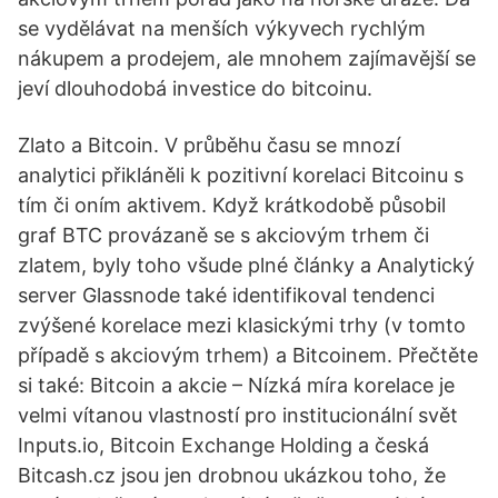
se vydělávat na menších výkyvech rychlým
nákupem a prodejem, ale mnohem zajímavější se
jeví dlouhodobá investice do bitcoinu.
Zlato a Bitcoin. V průběhu času se mnozí
analytici přikláněli k pozitivní korelaci Bitcoinu s
tím či oním aktivem. Když krátkodobě působil
graf BTC provázaně se s akciovým trhem či
zlatem, byly toho všude plné články a Analytický
server Glassnode také identifikoval tendenci
zvýšené korelace mezi klasickými trhy (v tomto
případě s akciovým trhem) a Bitcoinem. Přečtěte
si také: Bitcoin a akcie – Nízká míra korelace je
velmi vítanou vlastností pro institucionální svět
Inputs.io, Bitcoin Exchange Holding a česká
Bitcash.cz jsou jen drobnou ukázkou toho, že