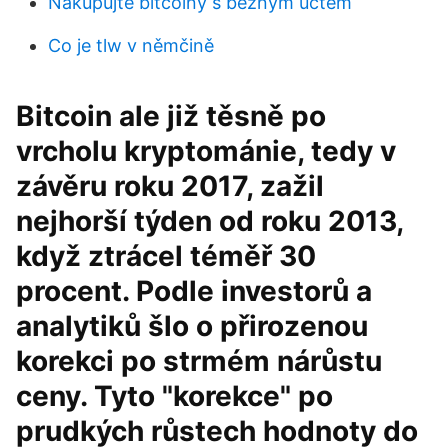
Nakupujte bitcoiny s běžným účtem
Co je tlw v němčině
Bitcoin ale již těsně po
vrcholu kryptománie, tedy v
závěru roku 2017, zažil
nejhorší týden od roku 2013,
když ztrácel téměř 30
procent. Podle investorů a
analytiků šlo o přirozenou
korekci po strmém nárůstu
ceny. Tyto "korekce" po
prudkých růstech hodnoty do